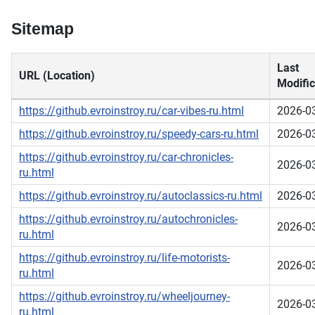
Sitemap
Last
URL (Location)
Modific
https://github.evroinstroy.ru/car-vibes-ru.html
2026-0
https://github.evroinstroy.ru/speedy-cars-ru.html
2026-0
https://github.evroinstroy.ru/car-chronicles-
2026-0
ru.html
https://github.evroinstroy.ru/autoclassics-ru.html
2026-0
https://github.evroinstroy.ru/autochronicles-
2026-0
ru.html
https://github.evroinstroy.ru/life-motorists-
2026-0
ru.html
https://github.evroinstroy.ru/wheeljourney-
2026-0
ru.html