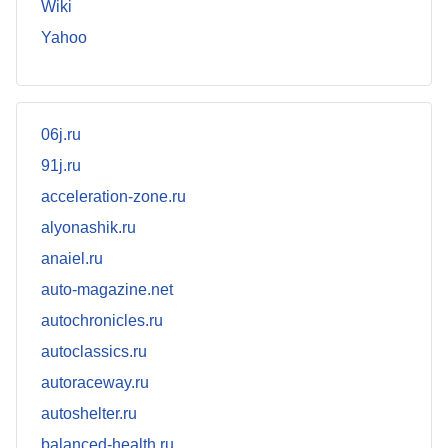
Wiki
Yahoo
06j.ru
91j.ru
acceleration-zone.ru
alyonashik.ru
anaiel.ru
auto-magazine.net
autochronicles.ru
autoclassics.ru
autoraceway.ru
autoshelter.ru
balanced-health.ru